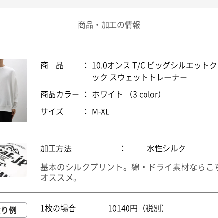
商品・加工の情報
商 品
：
10.0オンス T/C ビッグシルエット
ック スウェットトレーナー
商品カラー
：
ホワイト （3 color）
サイズ
：
M-XL
加工方法
：
水性シルク
基本のシルクプリント。綿・ドライ素材ならこ
オススメ。
1枚の場合
10140円（税別）
積り例