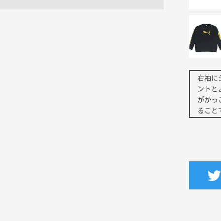
右袖に
ントと
がかっ
ること