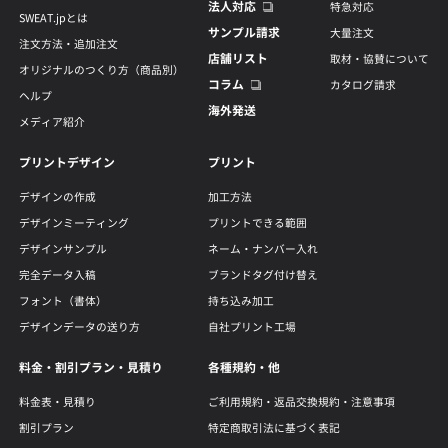
法人対応
特急対応
SWEAT.jpとは
サンプル請求
大量注文
注文方法・追加注文
店舗リスト
取材・協賛について
オリジナルのつくり方（商品別）
コラム
カタログ請求
ヘルプ
海外発送
メディア紹介
プリントデザイン
プリント
デザインの作成
加工方法
デザインミーティング
プリントできる範囲
デザインサンプル
ネーム・ナンバー入れ
完全データ入稿
ブランドタグ付け替え
フォント（書体）
持ち込み加工
デザインデータの送り方
自社プリント工場
料金・割引プラン・見積り
各種規約・他
料金表・見積り
ご利用規約・返品交換規約・注意事項
割引プラン
特定商取引法に基づく表記