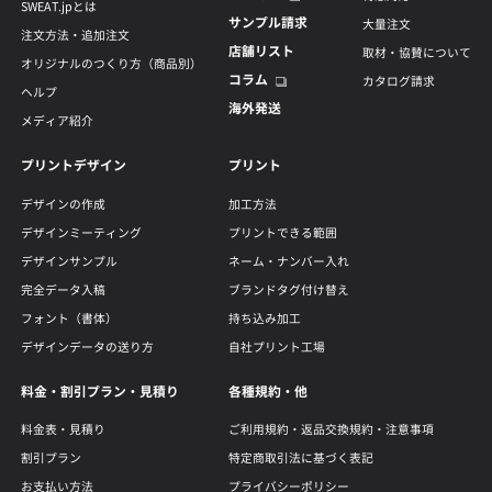
SWEAT.jpとは
サンプル請求
大量注文
注文方法・追加注文
店舗リスト
取材・協賛について
オリジナルのつくり方（商品別）
コラム
カタログ請求
ヘルプ
海外発送
メディア紹介
プリントデザイン
プリント
デザインの作成
加工方法
デザインミーティング
プリントできる範囲
デザインサンプル
ネーム・ナンバー入れ
完全データ入稿
ブランドタグ付け替え
フォント（書体）
持ち込み加工
デザインデータの送り方
自社プリント工場
料金・割引プラン・見積り
各種規約・他
料金表・見積り
ご利用規約・返品交換規約・注意事項
割引プラン
特定商取引法に基づく表記
お支払い方法
プライバシーポリシー