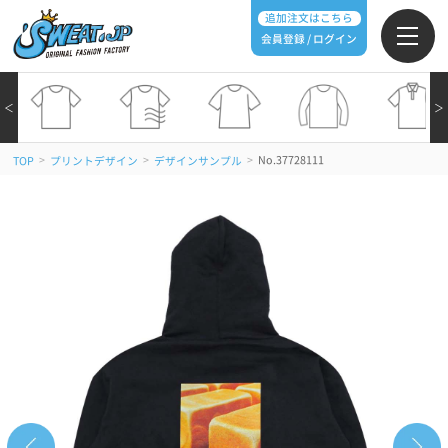
追加注文はこちら
会員登録 / ログイン
＜
＞
>
>
>
No.37728111
TOP
プリントデザイン
デザインサンプル