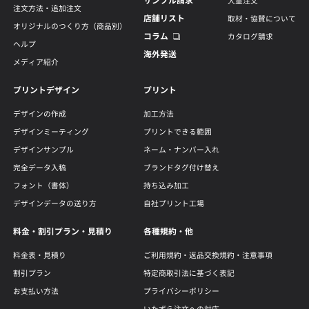
サンプル請求
大量注文
注文方法・追加注文
店舗リスト
取材・協賛について
オリジナルのつくり方（商品別）
コラム
カタログ請求
ヘルプ
海外発送
メディア紹介
プリントデザイン
プリント
デザインの作成
加工方法
デザインミーティング
プリントできる範囲
デザインサンプル
ネーム・ナンバー入れ
完全データ入稿
ブランドタグ付け替え
フォント（書体）
持ち込み加工
デザインデータの送り方
自社プリント工場
料金・割引プラン・見積り
各種規約・他
料金表・見積り
ご利用規約・返品交換規約・注意事項
割引プラン
特定商取引法に基づく表記
お支払い方法
プライバシーポリシー