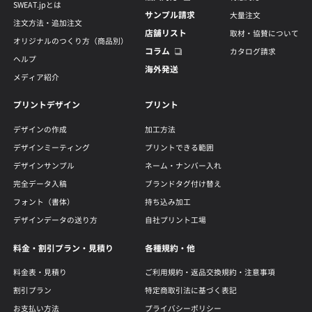
SWEAT.jpとは
サンプル請求
大量注文
注文方法・追加注文
店舗リスト
取材・協賛について
オリジナルのつくり方（商品別）
コラム
カタログ請求
ヘルプ
海外発送
メディア紹介
プリントデザイン
プリント
デザインの作成
加工方法
デザインミーティング
プリントできる範囲
デザインサンプル
ネーム・ナンバー入れ
完全データ入稿
ブランドタグ付け替え
フォント（書体）
持ち込み加工
デザインデータの送り方
自社プリント工場
料金・割引プラン・見積り
各種規約・他
料金表・見積り
ご利用規約・返品交換規約・注意事項
割引プラン
特定商取引法に基づく表記
お支払い方法
プライバシーポリシー