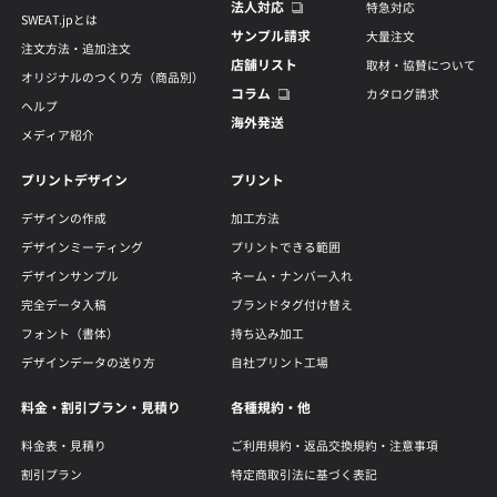
法人対応
特急対応
SWEAT.jpとは
サンプル請求
大量注文
注文方法・追加注文
店舗リスト
取材・協賛について
オリジナルのつくり方（商品別）
コラム
カタログ請求
ヘルプ
海外発送
メディア紹介
プリントデザイン
プリント
デザインの作成
加工方法
デザインミーティング
プリントできる範囲
デザインサンプル
ネーム・ナンバー入れ
完全データ入稿
ブランドタグ付け替え
フォント（書体）
持ち込み加工
デザインデータの送り方
自社プリント工場
料金・割引プラン・見積り
各種規約・他
料金表・見積り
ご利用規約・返品交換規約・注意事項
割引プラン
特定商取引法に基づく表記