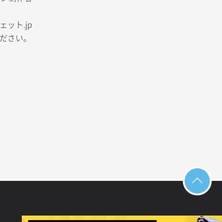
ット.jp
ださい。