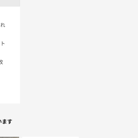
ふれ
ント
枚
います