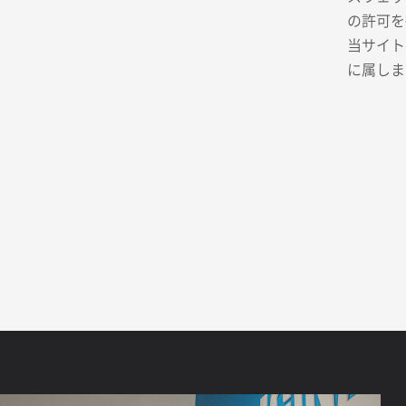
の許可を
当サイト
に属しま