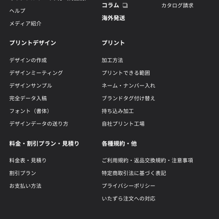
コラム
カタログ請求
ヘルプ
海外発送
メディア紹介
プリントデザイン
プリント
デザインの作成
加工方法
デザインミーティング
プリントできる範囲
デザインサンプル
ネーム・ナンバー入れ
完全データ入稿
ブランドタグ付け替え
フォント（書体）
持ち込み加工
デザインデータの送り方
自社プリント工場
料金・割引プラン・見積り
各種規約・他
料金表・見積り
ご利用規約・返品交換規約・注意事項
割引プラン
特定商取引法に基づく表記
お支払い方法
プライバシーポリシー
いたずら注文への対応