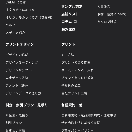
SWEAT.jpとは
サンプル請求
大量注文
注文方法・追加注文
店舗リスト
取材・協賛について
オリジナルのつくり方（商品別）
コラム
カタログ請求
ヘルプ
海外発送
メディア紹介
プリントデザイン
プリント
デザインの作成
加工方法
デザインミーティング
プリントできる範囲
デザインサンプル
ネーム・ナンバー入れ
完全データ入稿
ブランドタグ付け替え
フォント（書体）
持ち込み加工
デザインデータの送り方
自社プリント工場
料金・割引プラン・見積り
各種規約・他
料金表・見積り
ご利用規約・返品交換規約・注意事項
割引プラン
特定商取引法に基づく表記
お支払い方法
プライバシーポリシー