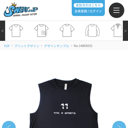
追加注文はこちら
会員登録 / ログイン
＜
＞
>
>
>
No.14865031
TOP
プリントデザイン
デザインサンプル