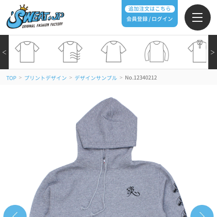
追加注文はこちら
会員登録 / ログイン
＜
＞
>
>
>
No.12340212
TOP
プリントデザイン
デザインサンプル