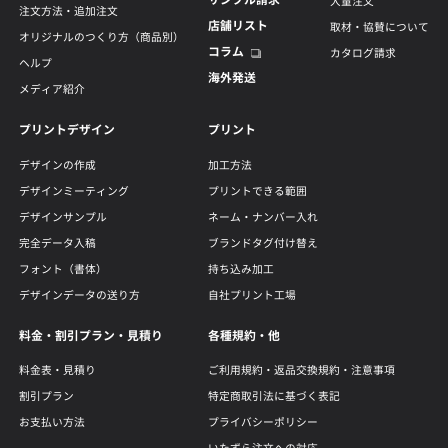
大量注文
注文方法・追加注文
店舗リスト
取材・協賛について
オリジナルのつくり方（商品別）
コラム
カタログ請求
ヘルプ
海外発送
メディア紹介
プリントデザイン
プリント
デザインの作成
加工方法
デザインミーティング
プリントできる範囲
デザインサンプル
ネーム・ナンバー入れ
完全データ入稿
ブランドタグ付け替え
フォント（書体）
持ち込み加工
デザインデータの送り方
自社プリント工場
料金・割引プラン・見積り
各種規約・他
料金表・見積り
ご利用規約・返品交換規約・注意事項
割引プラン
特定商取引法に基づく表記
お支払い方法
プライバシーポリシー
いたずら注文への対応