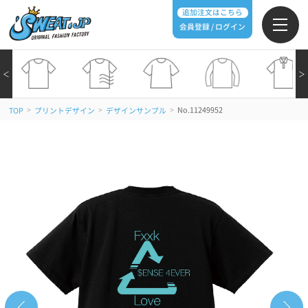
追加注文はこちら
会員登録 / ログイン
＜
＞
>
>
>
No.11249952
TOP
プリントデザイン
デザインサンプル