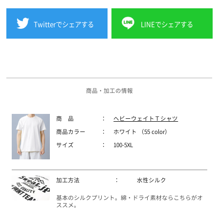
Twitterでシェアする
LINEでシェアする
商品・加工の情報
商 品
：
ヘビーウェイトＴシャツ
商品カラー
：
ホワイト （55 color）
サイズ
：
100-5XL
加工方法
：
水性シルク
基本のシルクプリント。綿・ドライ素材ならこちらがオ
ススメ。