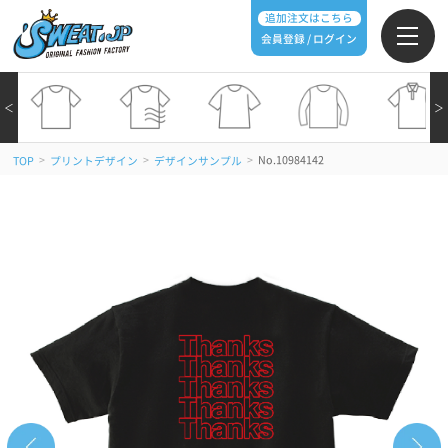
追加注文はこちら
会員登録 / ログイン
＜
＞
>
>
>
No.10984142
TOP
プリントデザイン
デザインサンプル