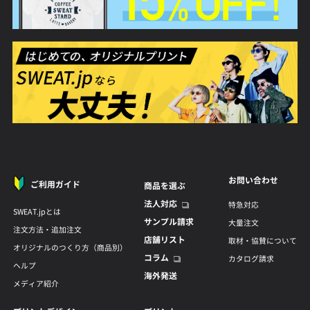
お問い合わせ
ご利用ガイド
商品を選ぶ
法人対応
特急対応
SWEAT.jpとは
サンプル請求
大量注文
注文方法・追加注文
店舗リスト
取材・協賛について
オリジナルのつくり方（商品別）
コラム
カタログ請求
ヘルプ
海外発送
メディア紹介