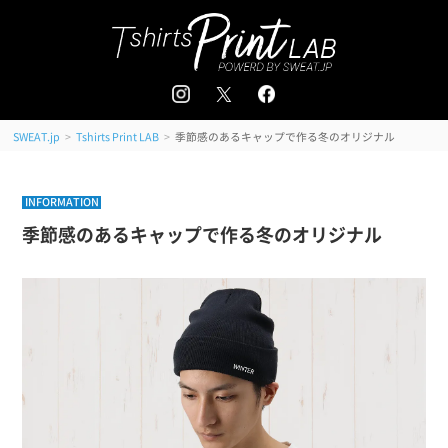
追加注文はこちら
会員登録 / ログイン
＜
＞
>
>
季節感のあるキャップで作る冬のオリジナル
SWEAT.jp
Tshirts Print LAB
INFORMATION
季節感のあるキャップで作る冬のオリジナル