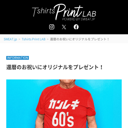
追加注文はこちら
会員登録 / ログイン
＜
＞
>
>
還暦のお祝いにオリジナルをプレゼント！
SWEAT.jp
Tshirts Print LAB
INFORMATION
還暦のお祝いにオリジナルをプレゼント！