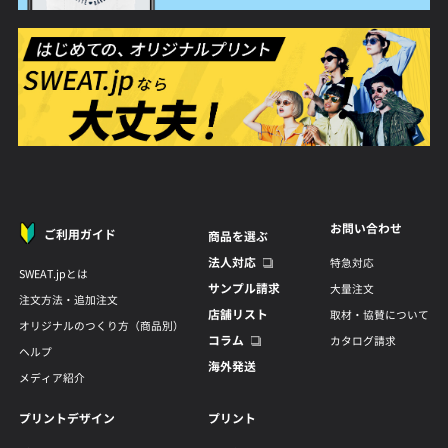
お問い合わせ
ご利用ガイド
商品を選ぶ
法人対応
特急対応
SWEAT.jpとは
サンプル請求
大量注文
注文方法・追加注文
店舗リスト
取材・協賛について
オリジナルのつくり方（商品別）
コラム
カタログ請求
ヘルプ
海外発送
メディア紹介
プリントデザイン
プリント