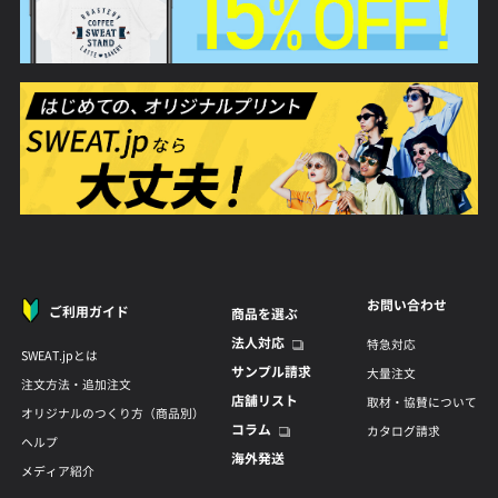
お問い合わせ
ご利用ガイド
商品を選ぶ
法人対応
特急対応
SWEAT.jpとは
サンプル請求
大量注文
注文方法・追加注文
店舗リスト
取材・協賛について
オリジナルのつくり方（商品別）
コラム
カタログ請求
ヘルプ
海外発送
メディア紹介