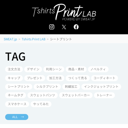
追加注文はこちら
会員登録 / ログイン
＜
＞
>
>
シートプリント
SWEAT.jp
Tshirts Print LAB
TAG
注文方法
デザイン
利用シーン
商品・素材
ノベルティ
キャップ
プレゼント
加工方法
つくって売る
コーディネート
シートプリント
シルクプリント
刺繍加工
インクジェットプリント
ネームタグ
スウェットパンツ
スウェットパーカー
トレーナー
スマホケース
やってみた
ALL →