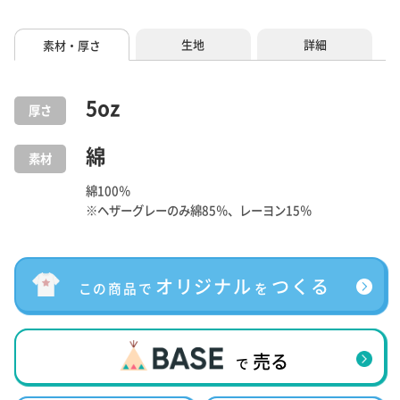
生地
詳細
素材・厚さ
5
oz
厚さ
綿
素材
綿100％
※ヘザーグレーのみ綿85％、レーヨン15％
オリジナル
つくる
この商品で
を
売る
で