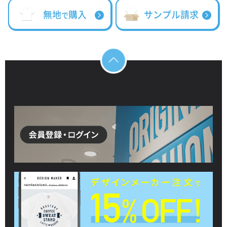
無地
購入
サンプル請求
で