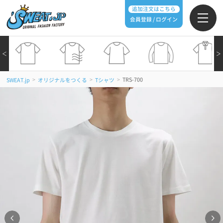
追加注文はこちら
会員登録 / ログイン
＜
＞
>
>
>
TRS-700
SWEAT.jp
オリジナルをつくる
Tシャツ