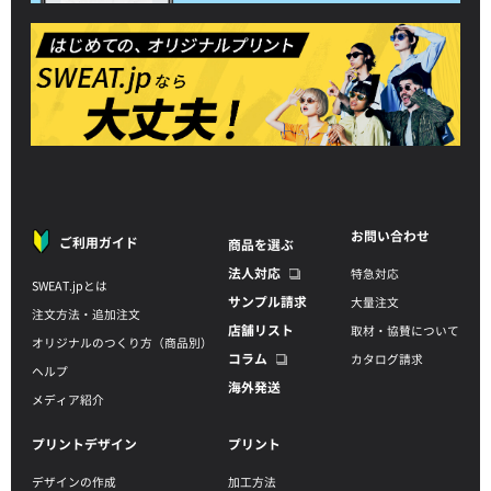
お問い合わせ
ご利用ガイド
商品を選ぶ
法人対応
特急対応
SWEAT.jpとは
サンプル請求
大量注文
注文方法・追加注文
店舗リスト
取材・協賛について
オリジナルのつくり方（商品別）
コラム
カタログ請求
ヘルプ
海外発送
メディア紹介
プリントデザイン
プリント
デザインの作成
加工方法