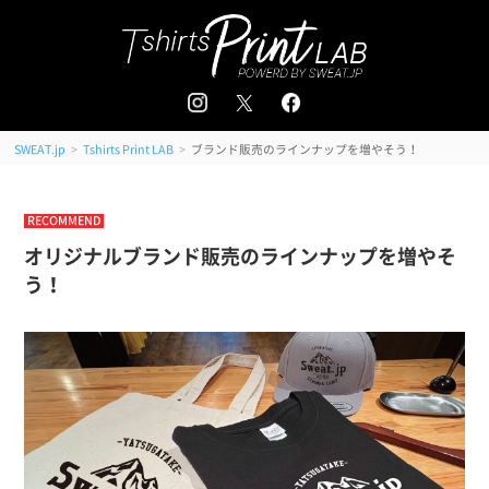
追加注文はこちら
会員登録 / ログイン
＜
＞
>
>
ブランド販売のラインナップを増やそう！
SWEAT.jp
Tshirts Print LAB
RECOMMEND
オリジナルブランド販売のラインナップを増やそ
う！