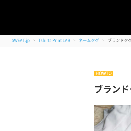
08/11
最短のお届け日
＜
SWEAT.jp
Tshirts Print LAB
ネームタグ
ブランドタ
>
>
>
HOWTO
ブランド