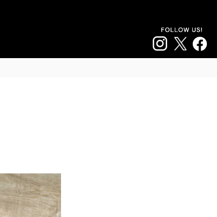
追加注文はこちら
て売る
料金・割引
店舗
会員登録 / ログイン
＞