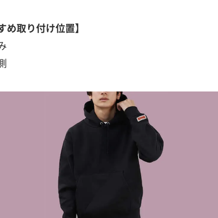
すめ取り付け位置】
み
側