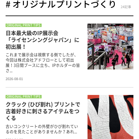
# オリジナルプリントづくり
24記事
ORIGINAL PRINT TIPS
日本最大級のIP展示会
「ライセンシングジャパン」に
初出展！
これまで展示会は視察する側でしたが、
今回は株式会社アドフローとして初出
展！3日間ブースに立ち、IPホルダーの皆
さ...
2026-08-01
ORIGINAL PRINT TIPS
クラック (ひび割れ) プリントで
古着好きに刺さるアイテムをつ
くる
古いコンクリートの外壁がひび割れてい
るのを見たことがありませんか？あれ...