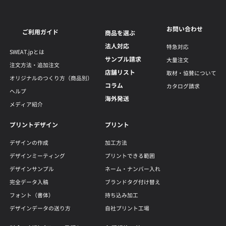
お問い合わせ
ご利用ガイド
商品を選ぶ
法人対応
特急対応
SWEAT.jpとは
サンプル請求
大量注文
注文方法・追加注文
店舗リスト
取材・協賛について
オリジナルのつくり方（商品別）
コラム
カタログ請求
ヘルプ
海外発送
メディア紹介
プリントデザイン
プリント
デザインの作成
加工方法
デザインミーティング
プリントできる範囲
デザインサンプル
ネーム・ナンバー入れ
完全データ入稿
ブランドタグ付け替え
フォント（書体）
持ち込み加工
デザインデータの送り方
自社プリント工場