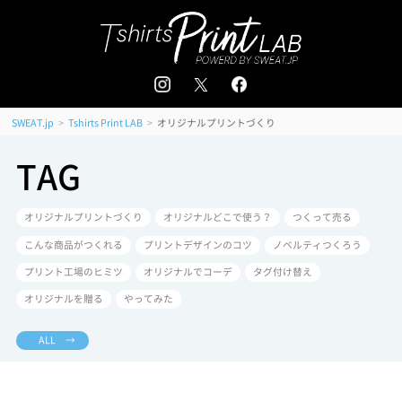
追加注文はこちら
会員登録 / ログイン
＜
＞
>
>
オリジナルプリントづくり
SWEAT.jp
Tshirts Print LAB
TAG
オリジナルプリントづくり
オリジナルどこで使う？
つくって売る
こんな商品がつくれる
プリントデザインのコツ
ノベルティつくろう
プリント工場のヒミツ
オリジナルでコーデ
タグ付け替え
オリジナルを贈る
やってみた
ALL →