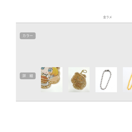
金ラメ
カラー
詳 細