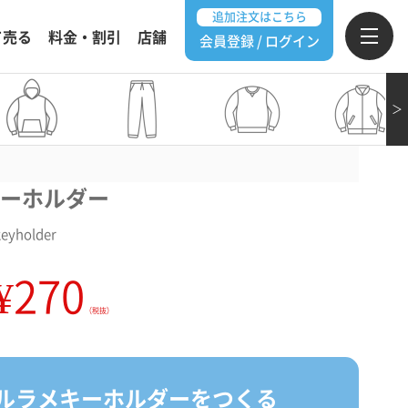
追加注文はこちら
て売る
料金・割引
店舗
会員登録 / ログイン
＞
ーホルダー
keyholder
¥270
（税抜）
ルラメキーホルダーをつくる