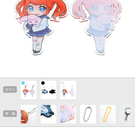
カラー
詳 細