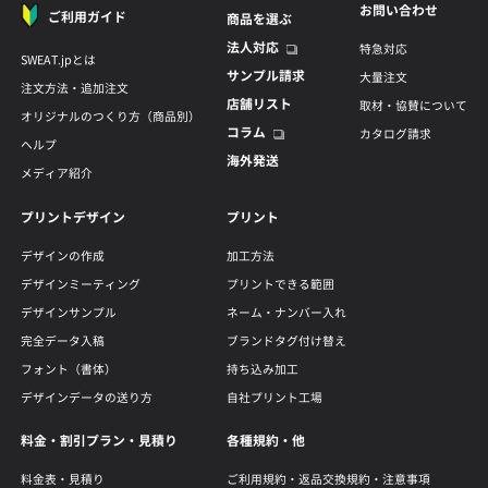
お問い合わせ
ご利用ガイド
商品を選ぶ
法人対応
特急対応
SWEAT.jpとは
サンプル請求
大量注文
注文方法・追加注文
店舗リスト
取材・協賛について
オリジナルのつくり方（商品別）
コラム
カタログ請求
ヘルプ
海外発送
メディア紹介
プリントデザイン
プリント
デザインの作成
加工方法
デザインミーティング
プリントできる範囲
デザインサンプル
ネーム・ナンバー入れ
完全データ入稿
ブランドタグ付け替え
フォント（書体）
持ち込み加工
デザインデータの送り方
自社プリント工場
料金・割引プラン・見積り
各種規約・他
料金表・見積り
ご利用規約・返品交換規約・注意事項