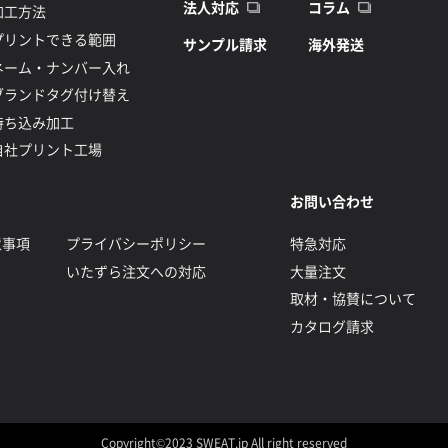
法人対応
コラム
加工方法
プリントできる範囲
サンプル請求
海外発送
ネーム・ナンバー入れ
ブランドタグ付け替え
持ち込み加工
自社プリント工場
お問い合わせ
意事項
プライバシーポリシー
特急対応
いたずら注文への対応
大量注文
取材・協賛について
カタログ請求
Copyright©2023 SWEAT.jp All right reserved