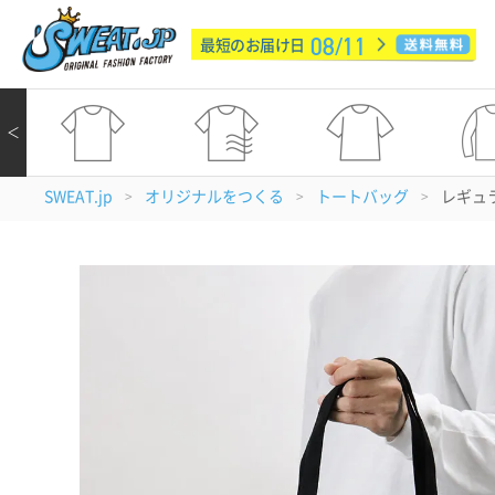
08/11
最短のお届け日
＜
SWEAT.jp
オリジナルをつくる
トートバッグ
レギュラ
>
>
>