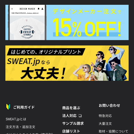
お問い合わせ
ご利用ガイド
商品を選ぶ
法人対応
特急対応
SWEAT.jpとは
サンプル請求
大量注文
注文方法・追加注文
店舗リスト
取材・協賛について