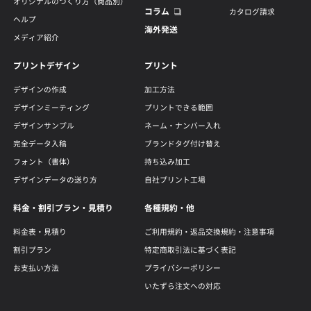
オリジナルのつくり方（商品別）
コラム
カタログ請求
ヘルプ
海外発送
メディア紹介
プリントデザイン
プリント
デザインの作成
加工方法
デザインミーティング
プリントできる範囲
デザインサンプル
ネーム・ナンバー入れ
完全データ入稿
ブランドタグ付け替え
フォント（書体）
持ち込み加工
デザインデータの送り方
自社プリント工場
料金・割引プラン・見積り
各種規約・他
料金表・見積り
ご利用規約・返品交換規約・注意事項
割引プラン
特定商取引法に基づく表記
お支払い方法
プライバシーポリシー
いたずら注文への対応