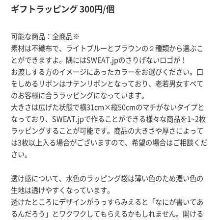
ギフトラッピング 300円/個
可能な商品：全商品※
素材は不織布で、ライトブルーとブラウンの２種類から選ぶこ
とができますよ。隅にはSWEAT.jpのさりげないロゴが！
お渡しする方のイメージにあったカラーをお選びください。口
をしめるリボンはサテンリボンとなっており、老若男女すべて
のお客様に合うラッピングになっています。
大きさは広げた状態で横31cm×縦50cmのマチがないタイプと
なっており、SWEAT.jpで作ることができる様々な商品を1~2枚
ラッピングすることが可能です。商品の大きさや厚さによって
は3枚以上入る場合がございますので、希望の場合はご相談くだ
さい。
透け感について、水色のラッピング袋は薄い色のため濃い色の
生地は透けやすくなっています。
透けたところにデザインがうっすらみえると「なにが書いてあ
るんだろう」とワクワクしてもらえるかもしれません。開ける