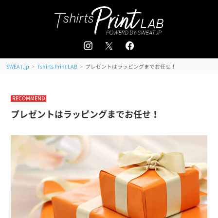
追加注文はこちら
会員登録 / ログイン
＜
＞
>
>
プレゼントはラッピングまでお任せ！
SWEAT.jp
Tshirts Print LAB
RECOMMEND
プレゼントはラッピングまでお任せ！