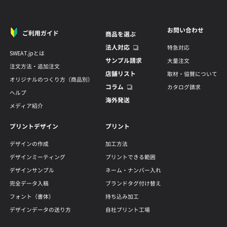
お問い合わせ
ご利用ガイド
商品を選ぶ
法人対応
特急対応
SWEAT.jpとは
サンプル請求
大量注文
注文方法・追加注文
店舗リスト
取材・協賛について
オリジナルのつくり方（商品別）
コラム
カタログ請求
ヘルプ
海外発送
メディア紹介
プリントデザイン
プリント
デザインの作成
加工方法
デザインミーティング
プリントできる範囲
デザインサンプル
ネーム・ナンバー入れ
完全データ入稿
ブランドタグ付け替え
フォント（書体）
持ち込み加工
デザインデータの送り方
自社プリント工場