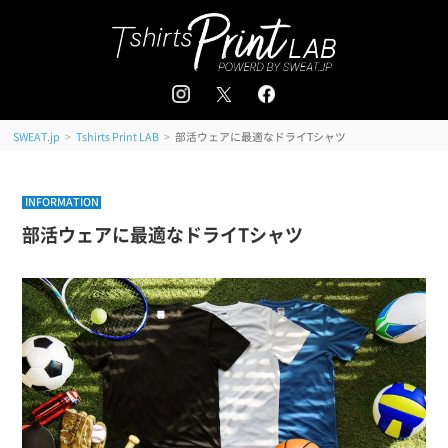
追加注文はこちら
会員登録 / ログイン
＜
＞
>
>
部活ウェアに最適なドライTシャツ
SWEAT.jp
Tshirts Print LAB
INFORMATION
部活ウェアに最適なドライTシャツ